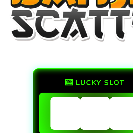
🎰 LUCKY SLOT