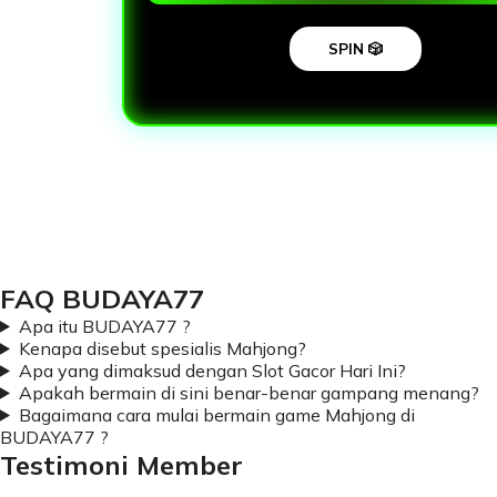
SPIN 🎲
Loading...
FAQ BUDAYA77
Apa itu BUDAYA77 ?
Kenapa disebut spesialis Mahjong?
Apa yang dimaksud dengan Slot Gacor Hari Ini?
Apakah bermain di sini benar-benar gampang menang?
Bagaimana cara mulai bermain game Mahjong di
BUDAYA77 ?
Testimoni Member