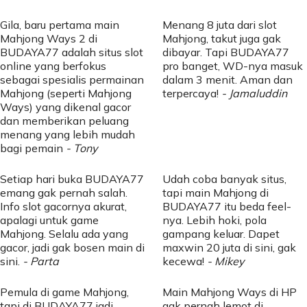
Gila, baru pertama main
Menang 8 juta dari slot
Mahjong Ways 2 di
Mahjong, takut juga gak
BUDAYA77 adalah situs slot
dibayar. Tapi BUDAYA77
online yang berfokus
pro banget, WD-nya masuk
sebagai spesialis permainan
dalam 3 menit. Aman dan
Mahjong (seperti Mahjong
terpercaya!
- Jamaluddin
Ways) yang dikenal gacor
dan memberikan peluang
menang yang lebih mudah
bagi pemain
- Tony
Setiap hari buka BUDAYA77
Udah coba banyak situs,
emang gak pernah salah.
tapi main Mahjong di
Info slot gacornya akurat,
BUDAYA77 itu beda feel-
apalagi untuk game
nya. Lebih hoki, pola
Mahjong. Selalu ada yang
gampang keluar. Dapet
gacor, jadi gak bosen main di
maxwin 20 juta di sini, gak
sini.
- Parta
kecewa!
- Mikey
Pemula di game Mahjong,
Main Mahjong Ways di HP
tapi di BUDAYA77 jadi
gak pernah lemot di