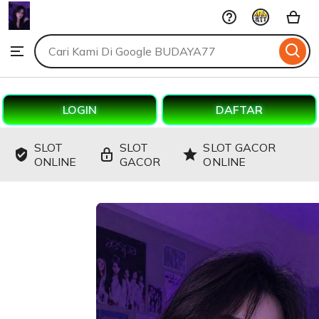
BUDAYA77
Skip
to
Search
Browse
ontent
for
items
or
shops
LOGIN
DAFTAR
SLOT
SLOT
SLOT GACOR
ONLINE
GACOR
ONLINE