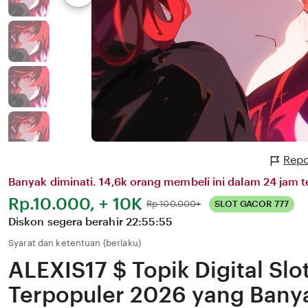
Repo
Banyak diminati. 14,6k orang membeli ini dalam 24 jam te
Harga:
Rp.10.000, + 10K
Normal:
Rp 100.000+
SLOT GACOR 777
Diskon segera berahir
22:55:55
Syarat dan ketentuan (berlaku)
ALEXIS17 $ Topik Digital Slo
Terpopuler 2026 yang Banya