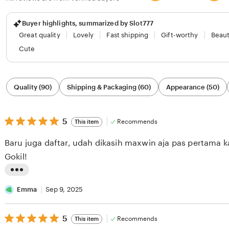
Buyer highlights, summarized by Slot777
Great quality
Lovely
Fast shipping
Gift-worthy
Beaut
Cute
Filter
Quality (90)
Shipping & Packaging (60)
Appearance (50)
by
category
5
5
Recommends
This item
out
of
Baru juga daftar, udah dikasih maxwin aja pas pertama ka
5
stars
Gokil!
L
i
Emma
Sep 9, 2025
s
5
t
5
Recommends
This item
out