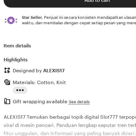
Add to cart
Star Seller.
Penjual ini secara konsisten mendapatkan ulasan
waktu, dan membalas dengan cepat setiap pesan yang mere
Item details
Highlights
Designed by
ALEXIS17
Materials: Cotton, Knit
Read
Gift wrapping available
the
See details
full
ALEXIS17 Temukan berbagai topik digital Slot777 terpo
description
viral di mesin pencari. Panduan lengkap seputar tren ter
fitur unggulan, dan informasi yang paling banyak dicari