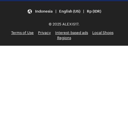
Indonesia | English (US) | Rp (IDR)
© 2025 ALEXIS17.
Terms of Use
Privacy
Interest-based ads
Local Shops
Regions