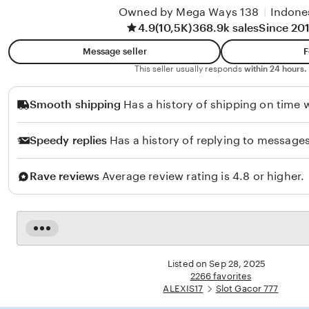
a
i
Owned by Mega Ways 138
|
Indone
y
4.9
(10,5K)
368.9k sales
Since 20
a
Message seller
F
This seller usually responds
within 24 hours.
Smooth shipping
Has a history of shipping on time w
Speedy replies
Has a history of replying to messages
Rave reviews
Average review rating is 4.8 or higher.
Read
the
full
Listed on Sep 28, 2025
description
2266 favorites
ALEXIS17
Slot Gacor 777