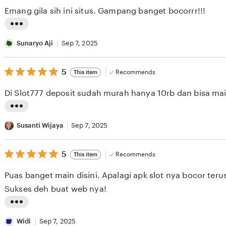
i
of
Emang gila sih ini situs. Gampang banget bocorrr!!!
5
n
stars
g
L
r
i
Sunaryo Aji
Sep 7, 2025
e
s
v
5
t
5
Recommends
This item
out
i
i
of
Di Slot777 deposit sudah murah hanya 10rb dan bisa main
5
e
n
stars
w
g
L
b
r
i
Susanti Wijaya
Sep 7, 2025
y
e
s
E
v
5
t
5
Recommends
This item
out
m
i
i
of
Puas banget main disini. Apalagi apk slot nya bocor teru
5
m
e
n
stars
Sukses deh buat web nya!
a
w
g
b
r
L
y
e
i
Widi
Sep 7, 2025