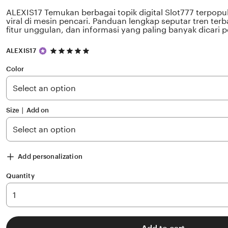
ALEXIS17 Temukan berbagai topik digital Slot777 terpop
viral di mesin pencari. Panduan lengkap seputar tren terb
fitur unggulan, dan informasi yang paling banyak dicari 
5
ALEXIS17
out
of
Color
5
stars
Size ∣ Add on
Add personalization
Quantity